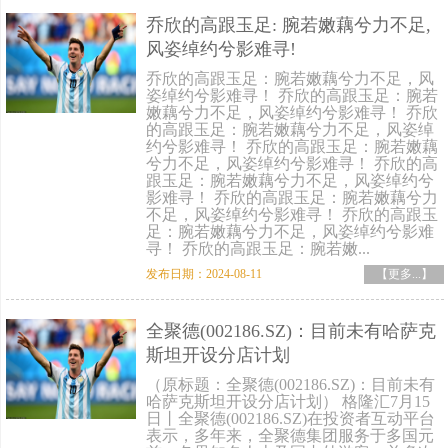
乔欣的高跟玉足: 腕若嫩藕兮力不足,
风姿绰约兮影难寻!
乔欣的高跟玉足：腕若嫩藕兮力不足，风
姿绰约兮影难寻！ 乔欣的高跟玉足：腕若
嫩藕兮力不足，风姿绰约兮影难寻！ 乔欣
的高跟玉足：腕若嫩藕兮力不足，风姿绰
约兮影难寻！ 乔欣的高跟玉足：腕若嫩藕
兮力不足，风姿绰约兮影难寻！ 乔欣的高
跟玉足：腕若嫩藕兮力不足，风姿绰约兮
影难寻！ 乔欣的高跟玉足：腕若嫩藕兮力
不足，风姿绰约兮影难寻！ 乔欣的高跟玉
足：腕若嫩藕兮力不足，风姿绰约兮影难
寻！ 乔欣的高跟玉足：腕若嫩...
发布日期：2024-08-11
【更多...】
全聚德(002186.SZ)：目前未有哈萨克
斯坦开设分店计划
（原标题：全聚德(002186.SZ)：目前未有
哈萨克斯坦开设分店计划） 格隆汇7月15
日丨全聚德(002186.SZ)在投资者互动平台
表示，多年来，全聚德集团服务于多国元