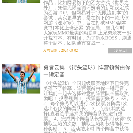
作品，比如网易旗下的乙女游戏《世界之
外》，凭借无限流循环扮演的新颖设定成
为乙游TOP。但网易对于“无限流副本”的
尝试，其实更早的，是在旗下的一款武侠
网游《逆水寒》中，旨在打破MMO副本
党“打本比上班还累”的僵局。 曾几何时，
大家玩MMO最爽的就是叫上兄弟亲友一起
开荒打本。有时候，为了斩杀BOSS，刷通
整个副本，团队通宵奋战十...
发布日期：2024-09-02
【更多...】
勇者云集 《街头篮球》阵营领衔由你
一锤定音
《街头篮球》全国超级联赛地区赛已经完
美落下了帷幕，阵营领衔由你一锤定音，
让我们一起去选择钟意的阵营队长赢取奖
励吧！ 投票规则 1、投票需要账号＞5级。
2、每个账号可以进行2次投票,各阵营1次
选出心仪的阵营队长。 3、点击{我的选
择|,查看选手选择我的阵营队长,进行投
票。 4、完成两个阵营队长投票,可获得2次
抽取宝箱的次数，抽取宝箱将获得随机一
种奖励。 5、活动结束时,两个阵营中获得