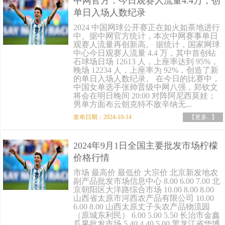
中网官方：今日观赛人流量4.4万，创
单日入场人数纪录
2024 中国网球公开赛正在如火如荼地进行
中。据中网官方统计，本次中网赛事单日
观赛人流量再创新高。 据统计，国家网球
中心今日观赛人流量 4.4 万，其中首创钻
石球场日场 12613 人，上座率达到 95%，
晚场 12234 人，上座率为 92%，创造了新
的单日入场人数纪录。 在今日的比赛中，
中国女单选手张帅晋级中网八强，郑钦文
将会在明日晚间 20:00 对阵阿尼西莫娃；
男单方面布云朝克特不敌辛纳无...
发布日期：2024-10-14
【更多...】
2024年9月1日全国主要批发市场柠檬
价格行情
市场 最高价 最低价 大宗价 北京新发地农
副产品批发市场信息中心 8.00 6.00 7.00 北
京朝阳区大洋路综合市场 10.00 8.00 8.00
山西省太原市河西农产品有限公司 10.00
6.00 8.00 山西太原丈子头农产品物流园
（原城东利民） 6.00 5.00 5.50 长治市金鑫
瓜果批发市场 5.40 4.40 5.00 黑龙江省华博