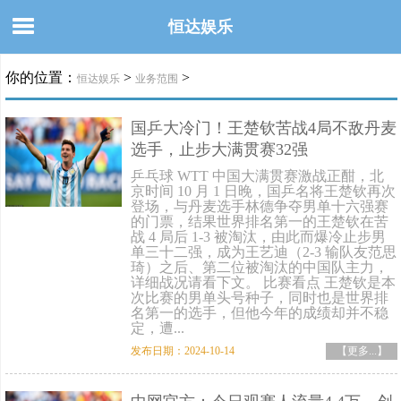
恒达娱乐
你的位置：
>
>
恒达娱乐
业务范围
国乒大冷门！王楚钦苦战4局不敌丹麦
选手，止步大满贯赛32强
乒乓球 WTT 中国大满贯赛激战正酣，北
京时间 10 月 1 日晚，国乒名将王楚钦再次
登场，与丹麦选手林德争夺男单十六强赛
的门票，结果世界排名第一的王楚钦在苦
战 4 局后 1-3 被淘汰，由此而爆冷止步男
单三十二强，成为王艺迪（2-3 输队友范思
琦）之后、第二位被淘汰的中国队主力，
详细战况请看下文。 比赛看点 王楚钦是本
次比赛的男单头号种子，同时也是世界排
名第一的选手，但他今年的成绩却并不稳
定，遭...
发布日期：2024-10-14
【更多...】