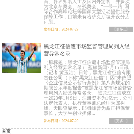
首、各界知名人士及国内外游客，并多次
为北京冬奥会、冬残奥会、“一带一路”国
际合作高峰论坛等国家大型活动提供服务
保障工作，目前未有哈萨克斯坦开设分店
计划。...
发布日期：2024-07-29
【更多...】
黑龙江征信遭市场监督管理局列入经
营异常名录
（原标题：黑龙江征信遭市场监督管理局
列入经营异常名录） 蓝鲸新闻7月15日讯
（记者 黄玉洁）日前，黑龙江省征信有限
责任公司（下称“黑龙江征信”）因“未依照
《企业信息公示暂行条例》第八条规定的
期限公示年度报告”被黑龙江省市场监督管
理局列入经营异常名录。 黑龙江征信成立
于2023年1月9日，注册资本为1亿元，公司
法定代表人、执行董事兼总经理为郎树
峰。天眼查显示，郎树峰曾为鑫正担保董
事长，大学生创业担保...
发布日期：2024-07-29
【更多...】
首页